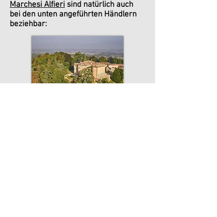
Marchesi Alfieri
sind natürlich auch
bei den unten angeführten Händlern
beziehbar:
Office & Stockhouse
Weinverkostung nach Anmeldung
Lanzendorferstraße 8
A-2325 Pellendorf
office@gtwines.com